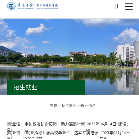
招生就业
首页
>>
招生就业
>>
就业信息
[就业信
走访校友访企拓岗 助力高质量就
2025年04月14日 阅读：
息]
业
69
[就业信
【就业指导】@高校毕业生，这本专属电子
2023年08月24日
息]
书值得拥有
转载