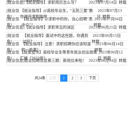
[就业信息]
【就业指导】求职简历怎么写？
2023年07月14日 转载
[就业信
【就业指导】@高校毕业生，“五防三要”教
2023年07月13
息]
你避开求职陷阱
日 转载
[就业信
【就业指导】@求职中的你，当心招聘“黑
2023年07月04日
息]
中介”！
转载
[就业信息]
【就业指导】求职常见的误区
2023年06月21日 转载
[就业信
【就业指导】面试中的这些题，你遇到
2023年06月15日
息]
过吗？
转载
[就业信
【就业指导】注意！求职招聘你应该知道
2023年06月14日
息]
的一些事！
转载
[就业信
【政策宣传】高校毕业生等青年就业创业政策
2023年06月12
息]
汇编（2023年）
日 转载
[就业信息]
就业招聘信息第三期：新岗位来啦！
2023年06月04日 转载
共24条
上页
1
2
3
下页