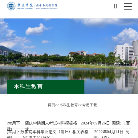
本科生教育
首页
>>
本科生教育
>>
常用下载
[常用下
肇庆学院期末考试材料模板格
2024年09月26日 阅读：1百
载]
式
+
[常用下
数学院本科毕业论文（设计）相关表格
2022年04月11日 阅
载]
（适用于2018级）
读：1百+