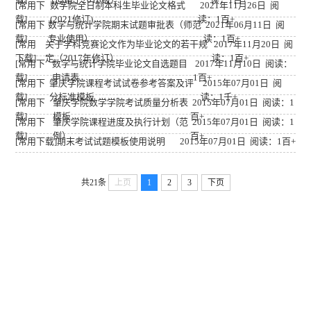
[常用下
数学院全日制本科生毕业论文格式
2021年11月26日 阅
载]
(2021修订)
读：1百+
[常用下
数学与统计学院期末试题审批表（师范
2021年06月11日 阅
载]
专业使用）
读：1百+
[常用
关于学科竞赛论文作为毕业论文的若干规
2017年11月20日 阅
下载]
定（2017年修订）
读：1百+
[常用下
数学与统计学院毕业论文自选题目
2017年11月10日 阅读：
载]
申请表
1百+
[常用下
肇庆学院课程考试试卷参考答案及评
2015年07月01日 阅
载]
分标准模板
读：1千+
[常用下
肇庆学院数学学院考试质量分析表
2015年07月01日 阅读：1
载]
模板
百+
[常用下
肇庆学院课程进度及执行计划（范
2015年07月01日 阅读：1
载]
例）
百+
[常用下载]
期末考试试题模板使用说明
2015年07月01日 阅读：1百+
共21条
上页
1
2
3
下页